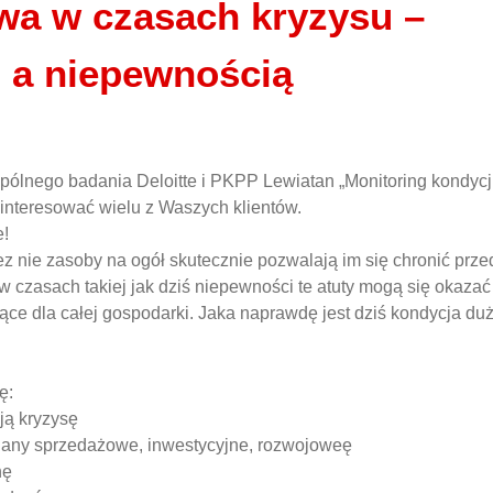
wa w czasach kryzysu –
 a niepewnością
ólnego badania Deloitte i PKPP Lewiatan „Monitoring kondycj
interesować wielu z Waszych klientów.
e!
ez nie zasoby na ogół skutecznie pozwalają im się chronić prze
w czasach takiej jak dziś niepewności te atuty mogą się okazać
ce dla całej gospodarki. Jaka naprawdę jest dziś kondycja du
ę:
ją kryzysę
plany sprzedażowe, inwestycyjne, rozwojoweę
hę