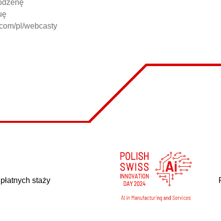
rodzeńę
uę
e.com/pl/webcasty
 płatnych staży