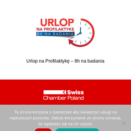
Urlop na Profilaktykę – 8h na badania
Ta strona korzysta z ciasteczek aby świadczyć usługi na
Polsko-Szwajcarska Izba Gospodarcza © 2021 All Rights
najwyższym poziomie. Dalsze korzystanie ze strony oznacza,
Reserved.
że zgadzasz się na ich użycie.
Polityka prywatności