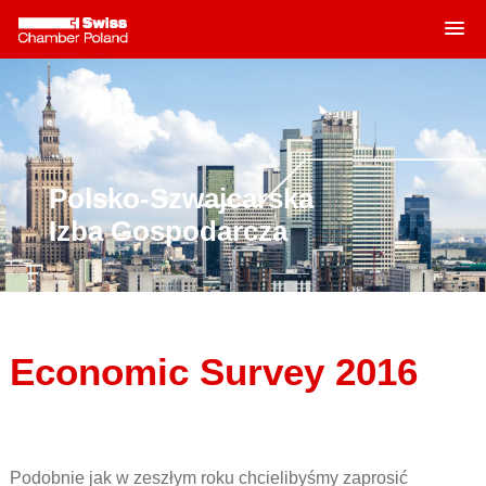
MENU
Skip
to
content
Polsko-Szwajcarska
Izba Gospodarcza
Economic Survey 2016
Podobnie jak w zeszłym roku chcielibyśmy zaprosić