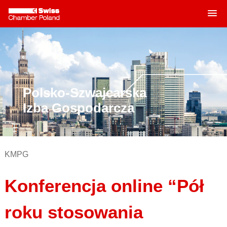
MENU
Skip
to
content
Polsko-Szwajcarska
Izba Gospodarcza
KMPG
Konferencja online “Pół
roku stosowania