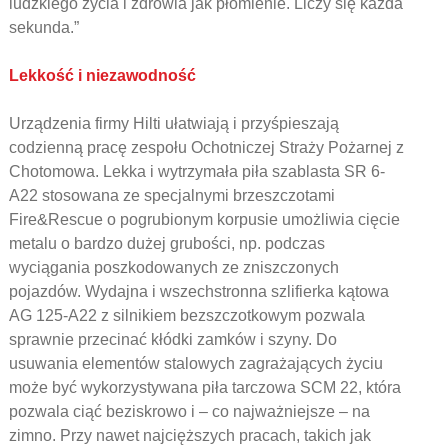
ludzkiego życia i zdrowia jak płomienie. Liczy się każda
sekunda.”
Lekkość i niezawodność
Urządzenia firmy Hilti ułatwiają i przyśpieszają
codzienną pracę zespołu Ochotniczej Straży Pożarnej z
Chotomowa. Lekka i wytrzymała piła szablasta SR 6-
A22 stosowana ze specjalnymi brzeszczotami
Fire&Rescue o pogrubionym korpusie umożliwia cięcie
metalu o bardzo dużej grubości, np. podczas
wyciągania poszkodowanych ze zniszczonych
pojazdów. Wydajna i wszechstronna szlifierka kątowa
AG 125-A22 z silnikiem bezszczotkowym pozwala
sprawnie przecinać kłódki zamków i szyny. Do
usuwania elementów stalowych zagrażających życiu
może być wykorzystywana piła tarczowa SCM 22, która
pozwala ciąć beziskrowo i – co najważniejsze – na
zimno. Przy nawet najcięższych pracach, takich jak