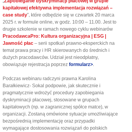
„
Zapobieganie dyskryminacji płacowej w grupie
kapitałowej efektywna implementacja rozwiązań –
case study
”, które odbędzie się w czwartek 20 marca
2025 r. w formule online, w godz. 10:00 – 11.00. Jest to
drugie szkolenie w ramach nowego cyklu webinarów
PracodawcaPro: Kultura organizacyjna | ESG |
Jawność płac
– serii spotkań prawno-eksperckich na
temat prawa pracy i HR skierowanych do średnich i
dużych pracodawców. Udział jest nieodpłatny,
obowiązuje rejestracja poprzez
formularz>
.
Podczas webinaru radczyni prawna Karolina
Barałkiewicz- Sokal podpowie, jak skutecznie i
pragmatycznie wdrożyć procedury zapobiegania
dyskryminacji płacowej, stosowane w grupach
kapitałowych (np. w zagranicznej spółce matce), w
organizacji. Zostaną omówione sytuacje umożliwiające
bezpośrednią implementację oraz przypadki
wymagające dostosowania rozwiązań do polskich