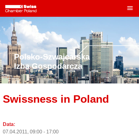
MENU
Skip
to
content
Polsko-Szwajcarska
Izba Gospodarcza
Swissness in Poland
Data:
07.04.2011, 09:00 - 17:00